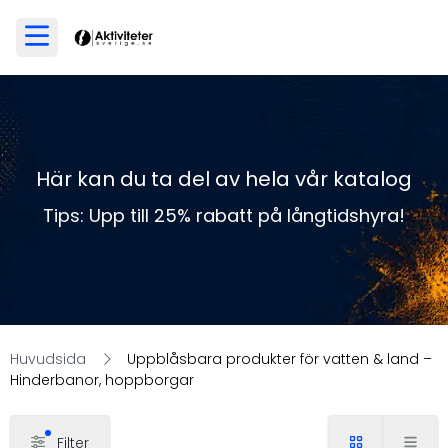
Här kan du ta del av hela vår katalog
Tips: Upp till 25% rabatt på långtidshyra!
Huvudsida
Uppblåsbara produkter för vatten & land –
Hinderbanor, hoppborgar
Filter