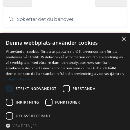
Sök efter det du behöver
×
Unable to load data
Prenumeration
Visa endast tillbehör
Denna webbplats använder cookies
Vi använder cookies för att anpassa innehåll, annonser och för att
analysera vår trafik. Vi delar också information om din användning av
vår webbplats med våra reklam- och analyspartners som kan
kombinera den med annan information som du har tillhandahållit
dem eller som de har samlat in från din användning av deras tjänster.
Integritetspolicy
©
Aktiviteter Sverige AB
2026
| Org nr
559110-6181
STRIKT NÖDVÄNDIGT
PRESTANDA
Integritet
Villkor
Kontakta oss
INRIKTNING
FUNKTIONER
info@aktivitetersverige.se
0105854100
OKLASSIFICERADE
VISA DETALJER