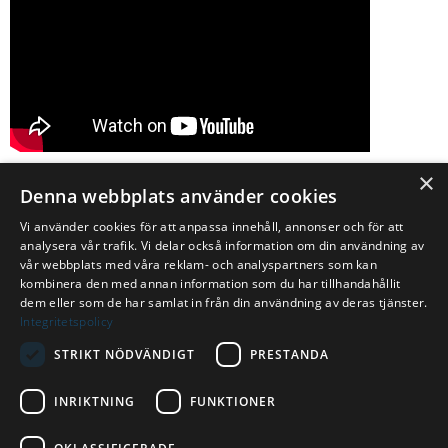
×
Denna webbplats använder cookies
Vi använder cookies för att anpassa innehåll, annonser och för att
analysera vår trafik. Vi delar också information om din användning av
vår webbplats med våra reklam- och analyspartners som kan
kombinera den med annan information som du har tillhandahållit
dem eller som de har samlat in från din användning av deras tjänster.
Integritetspolicy
©
Aktiviteter Sverige AB
2026
| Org nr
559110-6181
STRIKT NÖDVÄNDIGT
PRESTANDA
Integritet
Villkor
Kontakta oss
INRIKTNING
FUNKTIONER
info@aktivitetersverige.se
0105854100