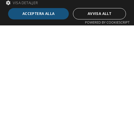
VISA DETALJER
ACCEPTERA ALLA
AVVISA ALLT
POWERED BY COOKIESCRIPT
©
Aktiviteter Sverige AB
2026
| Org nr
559110-6181
Integritet
Villkor
Kontakta oss
info@aktivitetersverige.se