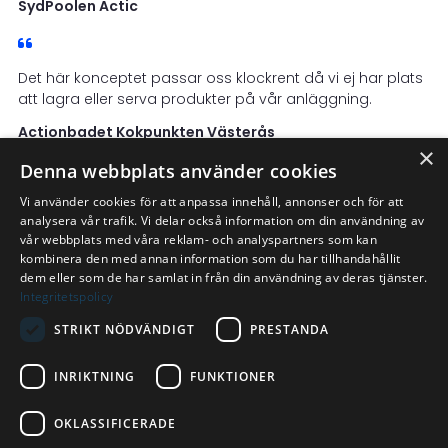
SydPoolen Actic
Det här konceptet passar oss klockrent då vi ej har plats
att lagra eller serva produkter på vår anläggning.
Actionbadet Kokpunkten Västerås
×
Denna webbplats använder cookies
Vi använder cookies för att anpassa innehåll, annonser och för att
analysera vår trafik. Vi delar också information om din användning av
vår webbplats med våra reklam- och analyspartners som kan
kombinera den med annan information som du har tillhandahållit
dem eller som de har samlat in från din användning av deras tjänster.
Integritetspolicy
STRIKT NÖDVÄNDIGT
PRESTANDA
INRIKTNING
FUNKTIONER
OKLASSIFICERADE